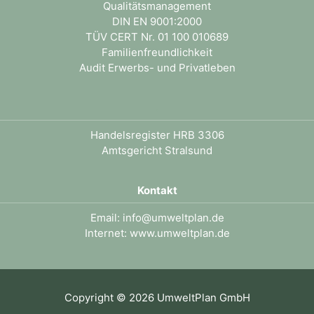
Qualitätsmanagement
DIN EN 9001:2000
TÜV CERT Nr. 01 100 010689
Familienfreundlichkeit
Audit Erwerbs- und Privatleben
.
Handelsregister HRB 3306
Amtsgericht Stralsund
Kontakt
Email:
info@umweltplan.de
Internet:
www.umweltplan.de
Copyright © 2026 UmweltPlan GmbH