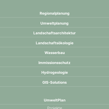
Neuaufstellung der Regionalpläne in Schleswig-Holstein
Regional­planung
Umwelt­planung
Landschafts­architektur
Landschafts­ökologie
Wasser­bau
Immissions­schutz
Hydro­geologie
GIS-Solutions
UmweltPlan
Projekte