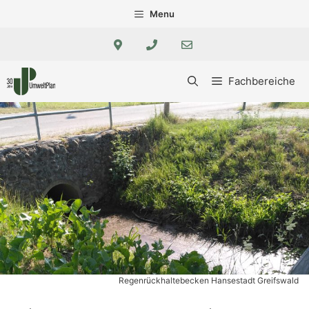
Zum
Menu
Inhalt
springen
Fachbereiche
Regenrückhaltebecken Hansestadt Greifswald