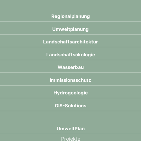
Regional­planung
Umwelt­planung
Landschafts­architektur
Landschafts­ökologie
Wasser­bau
Immissions­schutz
Hydro­geologie
GIS-Solutions
UmweltPlan
Projekte