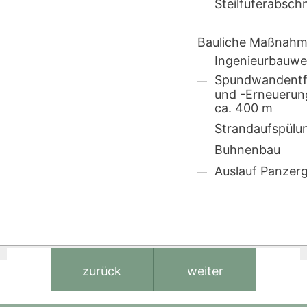
Steilfuferabschn
Bauliche Maßnah
Ingenieurbauwe
Spundwandentf
und -Erneuerun
ca. 400 m
Strandaufspülu
Buhnenbau
Auslauf Panzer