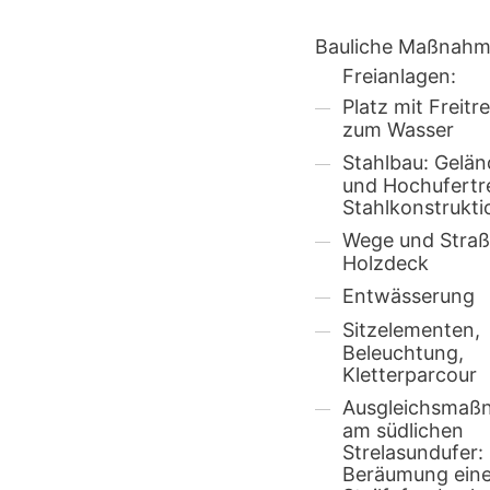
Bauliche Maßnah
Freianlagen:
Platz mit Freitr
zum Wasser
Stahlbau: Gelän
und Hochufertr
Stahlkonstrukti
Wege und Straß
Holzdeck
Entwässerung
Sitzelementen,
Beleuchtung,
Kletterparcour
Ausgleichsmaß
am südlichen
Strelasundufer:
Beräumung ein